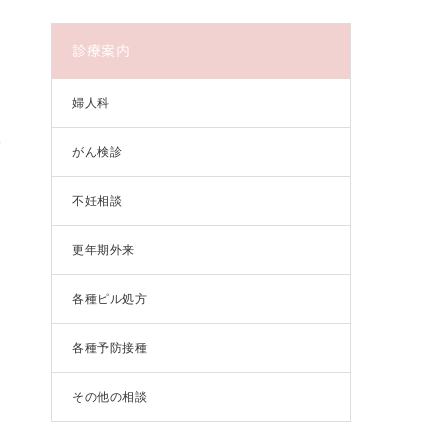
診療案内
婦人科
がん検診
不妊相談
ス
ぐ
更年期外来
が
各種ピル処方
各種予防接種
その他の相談